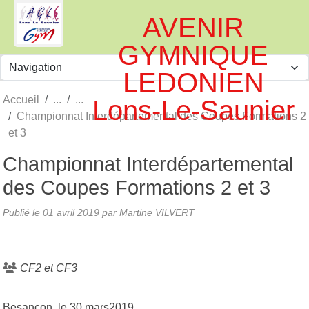
Panneau de gestion des cookies
AVENIR
GYMNIQUE
LEDONIEN
Accueil
Lons-Le-Saunier
Championnat Interdépartemental des Coupes Formations 2
et 3
Championnat Interdépartemental
des Coupes Formations 2 et 3
Publié le
01 avril 2019
par
Martine VILVERT
CF2 et CF3
Besançon, le 30 mars2019