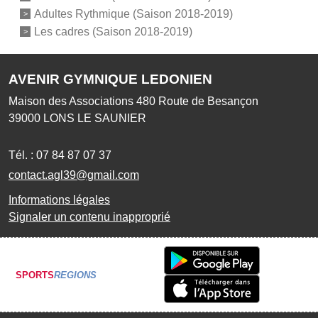
Adultes Rythmique (Saison 2018-2019)
Les cadres (Saison 2018-2019)
AVENIR GYMNIQUE LEDONIEN
Maison des Associations 480 Route de Besançon
39000
LONS LE SAUNIER
Tél. :
07 84 87 07 37
contact.agl39@gmail.com
Informations légales
Signaler un contenu inapproprié
SPORTS
REGIONS